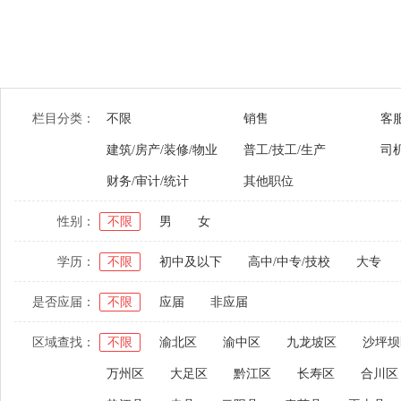
栏目分类：
不限
销售
客
建筑/房产/装修/物业
普工/技工/生产
司
财务/审计/统计
其他职位
性别：
不限
男
女
学历：
不限
初中及以下
高中/中专/技校
大专
是否应届：
不限
应届
非应届
区域查找：
不限
渝北区
渝中区
九龙坡区
沙坪坝
万州区
大足区
黔江区
长寿区
合川区