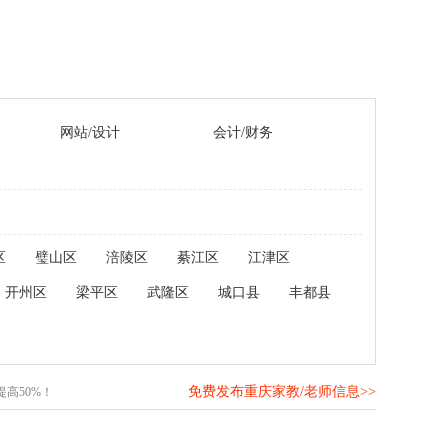
网站/设计
会计/财务
区
璧山区
涪陵区
綦江区
江津区
开州区
梁平区
武隆区
城口县
丰都县
免费发布重庆家教/老师信息>>
高50%！