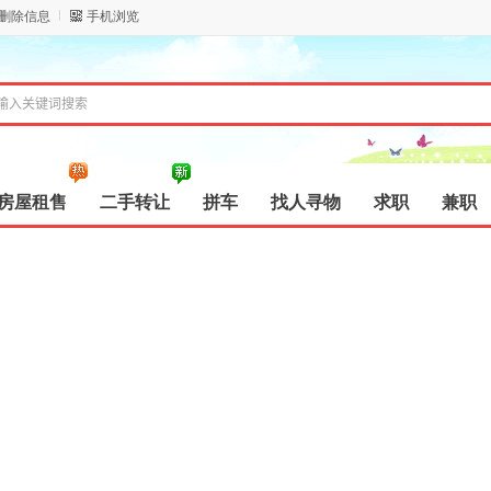
/删除信息
手机浏览
房屋租售
二手转让
拼车
找人寻物
求职
兼职