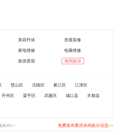
美容纤体
房屋装修
家电维修
电脑维修
旅游度假
休闲娱乐
区
璧山区
涪陵区
綦江区
江津区
开州区
梁平区
武隆区
城口县
丰都县
免费发布重庆休闲娱乐信息>>
高50%！