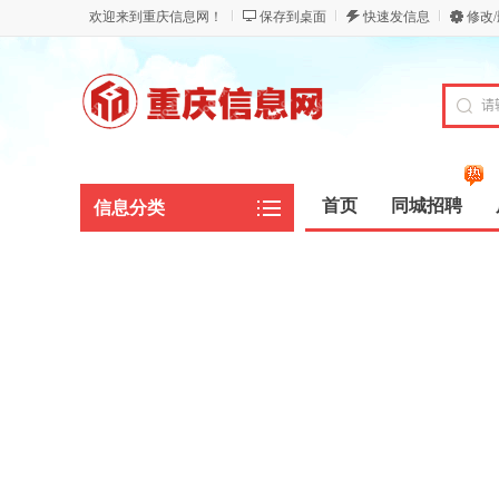
欢迎来到重庆信息网！
保存到桌面
快速发信息
修改
首页
同城招聘
信息分类