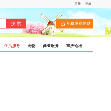
注册
登录
免费发布信息
生活服务
宠物
商业服务
重庆论坛