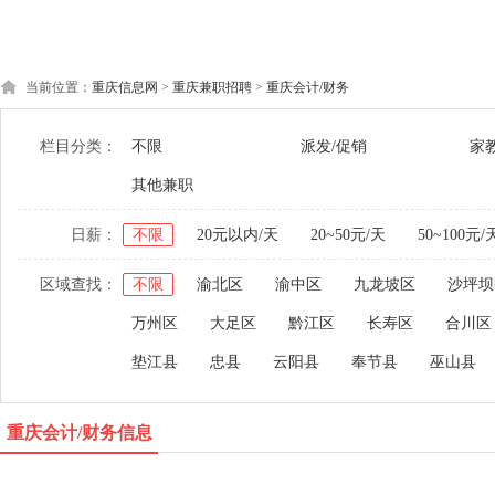
当前位置：
重庆信息网
>
重庆兼职招聘
>
重庆会计/财务
栏目分类：
不限
派发/促销
家
其他兼职
日薪：
不限
20元以内/天
20~50元/天
50~100元/
区域查找：
不限
渝北区
渝中区
九龙坡区
沙坪坝
万州区
大足区
黔江区
长寿区
合川区
垫江县
忠县
云阳县
奉节县
巫山县
重庆会计/财务信息