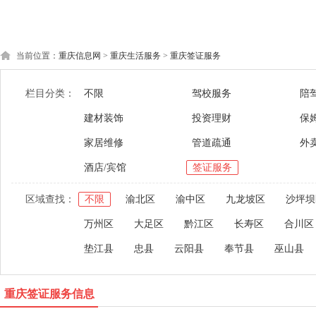
当前位置：
重庆信息网
>
重庆生活服务
>
重庆签证服务
栏目分类：
不限
驾校服务
陪
建材装饰
投资理财
保
家居维修
管道疏通
外
酒店/宾馆
签证服务
区域查找：
不限
渝北区
渝中区
九龙坡区
沙坪坝
万州区
大足区
黔江区
长寿区
合川区
垫江县
忠县
云阳县
奉节县
巫山县
重庆签证服务信息