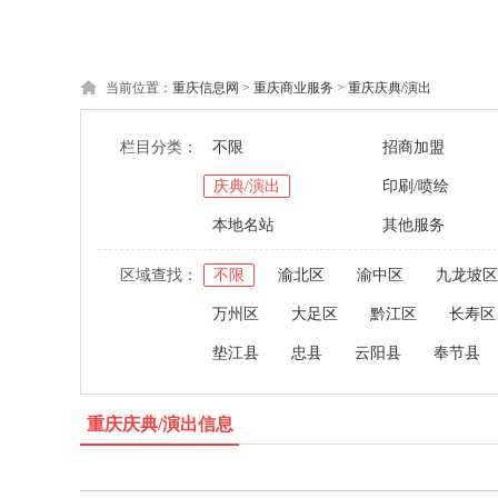
当前位置：
重庆信息网
>
重庆商业服务
>
重庆庆典/演出
栏目分类：
不限
招商加盟
庆典/演出
印刷/喷绘
本地名站
其他服务
区域查找：
不限
渝北区
渝中区
九龙坡区
万州区
大足区
黔江区
长寿区
垫江县
忠县
云阳县
奉节县
重庆庆典/演出信息