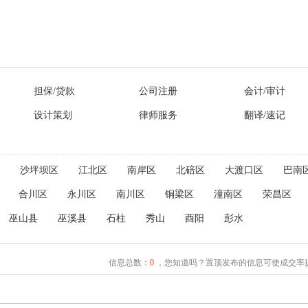
担保/贷款
公司注册
会计/审计
设计策划
律师服务
翻译/速记
沙坪坝区
江北区
南岸区
北碚区
大渡口区
巴南
合川区
永川区
南川区
铜梁区
潼南区
荣昌区
巫山县
巫溪县
石柱
秀山
酉阳
彭水
信息总数：
0
，您知道吗？置顶发布的信息可使成交率提