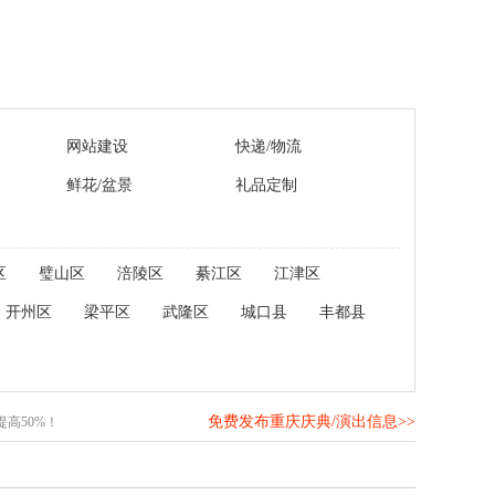
网站建设
快递/物流
鲜花/盆景
礼品定制
区
璧山区
涪陵区
綦江区
江津区
开州区
梁平区
武隆区
城口县
丰都县
免费发布重庆庆典/演出信息>>
高50%！