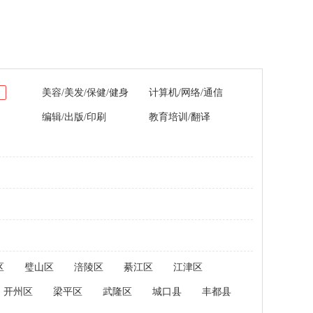
美容/美发/保健/健身
计算机/网络/通信
编辑/出版/印刷
教育培训/翻译
区
璧山区
涪陵区
綦江区
江津区
开州区
梁平区
武隆区
城口县
丰都县