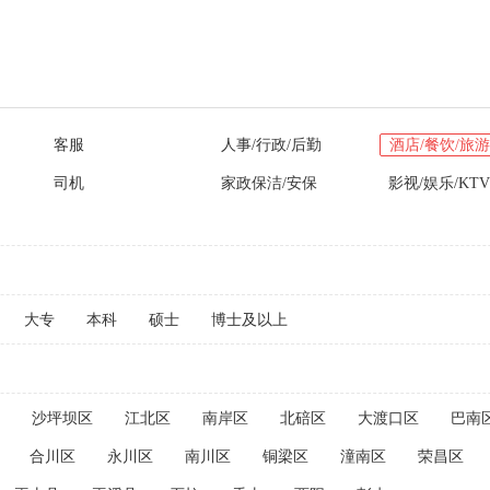
客服
人事/行政/后勤
酒店/餐饮/旅游
司机
家政保洁/安保
影视/娱乐/KTV
大专
本科
硕士
博士及以上
沙坪坝区
江北区
南岸区
北碚区
大渡口区
巴南
合川区
永川区
南川区
铜梁区
潼南区
荣昌区