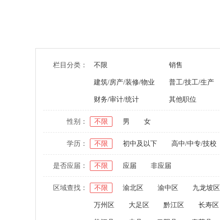
栏目分类：
不限
销售
建筑/房产/装修/物业
普工/技工/生产
财务/审计/统计
其他职位
性别：
不限
男
女
学历：
不限
初中及以下
高中/中专/技校
是否应届：
不限
应届
非应届
区域查找：
不限
渝北区
渝中区
九龙坡区
万州区
大足区
黔江区
长寿区