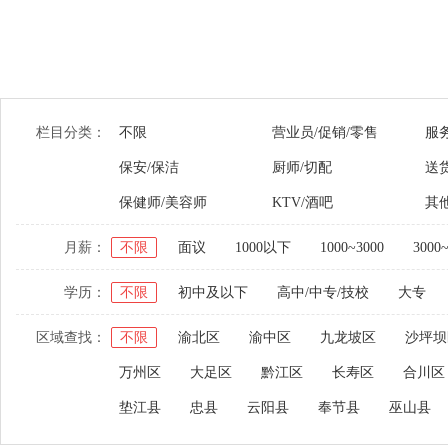
栏目分类：
不限
营业员/促销/零售
服
保安/保洁
厨师/切配
送货
保健师/美容师
KTV/酒吧
其
月薪：
不限
面议
1000以下
1000~3000
3000
学历：
不限
初中及以下
高中/中专/技校
大专
区域查找：
不限
渝北区
渝中区
九龙坡区
沙坪坝
万州区
大足区
黔江区
长寿区
合川区
垫江县
忠县
云阳县
奉节县
巫山县