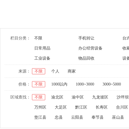
栏目分类：
不限
手机转让
台
日常用品
办公经营设备
收
工业设备
物品回收
设
来源：
不限
个人
商家
价格：
不限
1000以内
1000~3000
3000~5000
区域查找：
不限
渝北区
渝中区
九龙坡区
沙坪坝
万州区
大足区
黔江区
长寿区
合川区
垫江县
忠县
云阳县
奉节县
巫山县