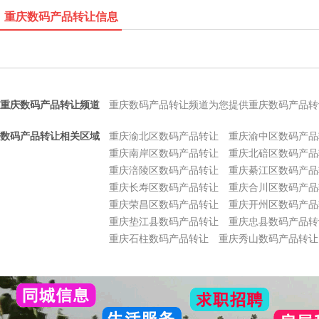
重庆数码产品转让信息
重庆数码产品转让频道
重庆数码产品转让频道为您提供重庆数码产品转
数码产品转让相关区域
重庆渝北区数码产品转让
重庆渝中区数码产品
重庆南岸区数码产品转让
重庆北碚区数码产品
重庆涪陵区数码产品转让
重庆綦江区数码产品
重庆长寿区数码产品转让
重庆合川区数码产品
重庆荣昌区数码产品转让
重庆开州区数码产品
重庆垫江县数码产品转让
重庆忠县数码产品转
重庆石柱数码产品转让
重庆秀山数码产品转让