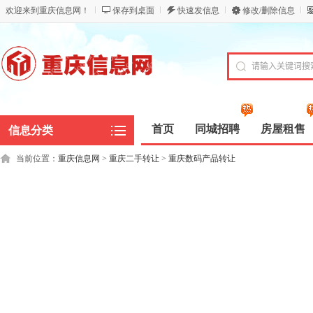
欢迎来到重庆信息网！
保存到桌面
快速发信息
修改/删除信息
首页
同城招聘
房屋租售
信息分类
当前位置：
重庆信息网
>
重庆二手转让
>
重庆数码产品转让