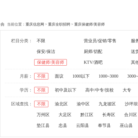
当前位置：
重庆信息网
>
重庆全职招聘
>
重庆保健师/美容师
栏目分类：
不限
营业员/促销/零售
服
保安/保洁
厨师/切配
送货
保健师/美容师
KTV/酒吧
其
月薪：
不限
面议
1000以下
1000~3000
3000
学历：
不限
初中及以下
高中/中专/技校
大专
区域查找：
不限
渝北区
渝中区
九龙坡区
沙坪坝
万州区
大足区
黔江区
长寿区
合川区
垫江县
忠县
云阳县
奉节县
巫山县