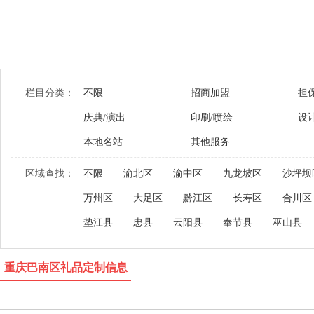
栏目分类：
不限
招商加盟
担
庆典/演出
印刷/喷绘
设
本地名站
其他服务
区域查找：
不限
渝北区
渝中区
九龙坡区
沙坪坝
万州区
大足区
黔江区
长寿区
合川区
垫江县
忠县
云阳县
奉节县
巫山县
重庆巴南区礼品定制信息