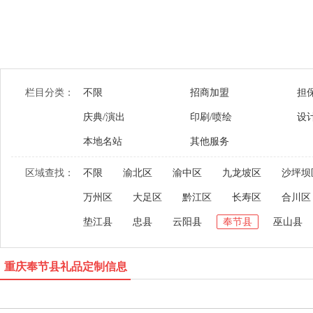
栏目分类：
不限
招商加盟
担
庆典/演出
印刷/喷绘
设
本地名站
其他服务
区域查找：
不限
渝北区
渝中区
九龙坡区
沙坪坝
万州区
大足区
黔江区
长寿区
合川区
垫江县
忠县
云阳县
奉节县
巫山县
重庆奉节县礼品定制信息