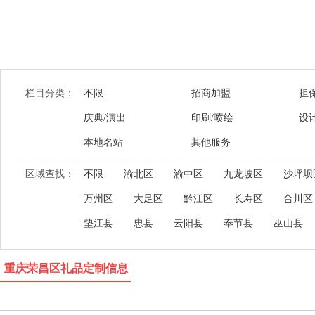
栏目分类：
不限
招商加盟
担
庆典/演出
印刷/喷绘
设
本地名站
其他服务
区域查找：
不限
渝北区
渝中区
九龙坡区
沙坪坝
万州区
大足区
黔江区
长寿区
合川区
垫江县
忠县
云阳县
奉节县
巫山县
重庆荣昌区礼品定制信息