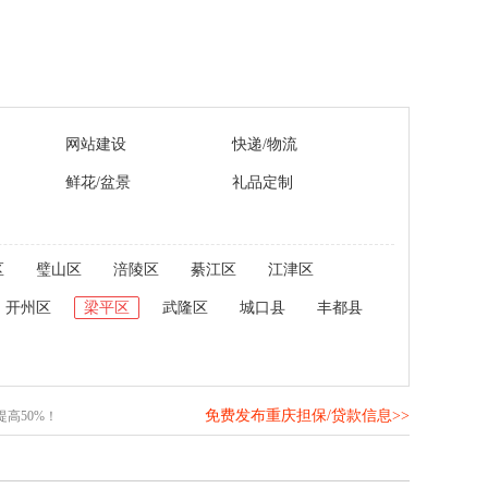
网站建设
快递/物流
鲜花/盆景
礼品定制
区
璧山区
涪陵区
綦江区
江津区
开州区
梁平区
武隆区
城口县
丰都县
免费发布重庆担保/贷款信息>>
高50%！