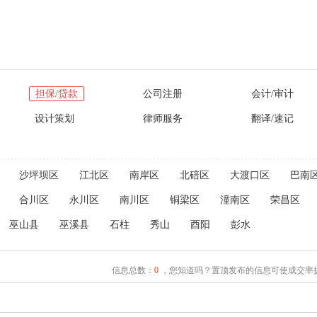
担保/贷款
公司注册
会计/审计
设计策划
律师服务
翻译/速记
沙坪坝区
江北区
南岸区
北碚区
大渡口区
巴南
合川区
永川区
南川区
铜梁区
潼南区
荣昌区
巫山县
巫溪县
石柱
秀山
酉阳
彭水
信息总数：
0
，您知道吗？置顶发布的信息可使成交率提