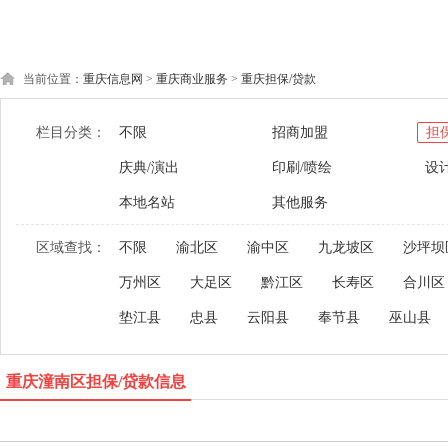
当前位置：
重庆信息网
>
重庆商业服务
>
重庆担保/贷款
栏目分类：
不限
招商加盟
担
庆典/演出
印刷/喷绘
设
本地名站
其他服务
区域查找：
不限
渝北区
渝中区
九龙坡区
沙坪坝
万州区
大足区
黔江区
长寿区
合川区
垫江县
忠县
云阳县
奉节县
巫山县
重庆潼南区担保/贷款信息