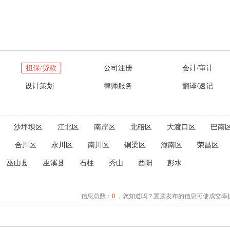
担保/贷款
公司注册
会计/审计
设计策划
律师服务
翻译/速记
沙坪坝区
江北区
南岸区
北碚区
大渡口区
巴南
合川区
永川区
南川区
铜梁区
潼南区
荣昌区
巫山县
巫溪县
石柱
秀山
酉阳
彭水
信息总数：
0
，您知道吗？置顶发布的信息可使成交率提