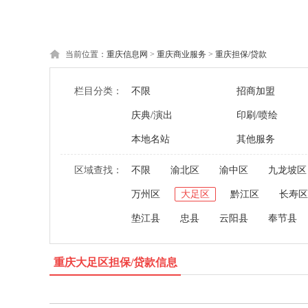
当前位置：
重庆信息网
>
重庆商业服务
>
重庆担保/贷款
栏目分类：
不限
招商加盟
庆典/演出
印刷/喷绘
本地名站
其他服务
区域查找：
不限
渝北区
渝中区
九龙坡区
万州区
大足区
黔江区
长寿区
垫江县
忠县
云阳县
奉节县
重庆大足区担保/贷款信息