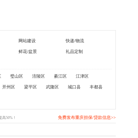
网站建设
快递/物流
鲜花/盆景
礼品定制
区
璧山区
涪陵区
綦江区
江津区
开州区
梁平区
武隆区
城口县
丰都县
免费发布重庆担保/贷款信息>>
高50%！