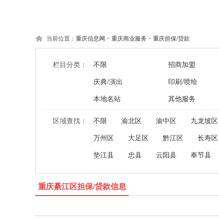
当前位置：
重庆信息网
>
重庆商业服务
>
重庆担保/贷款
栏目分类：
不限
招商加盟
庆典/演出
印刷/喷绘
本地名站
其他服务
区域查找：
不限
渝北区
渝中区
九龙坡区
万州区
大足区
黔江区
长寿区
垫江县
忠县
云阳县
奉节县
重庆綦江区担保/贷款信息