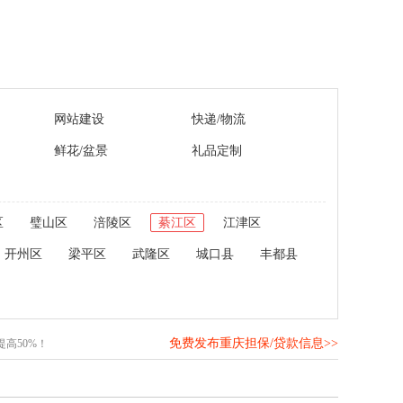
网站建设
快递/物流
鲜花/盆景
礼品定制
区
璧山区
涪陵区
綦江区
江津区
开州区
梁平区
武隆区
城口县
丰都县
免费发布重庆担保/贷款信息>>
高50%！