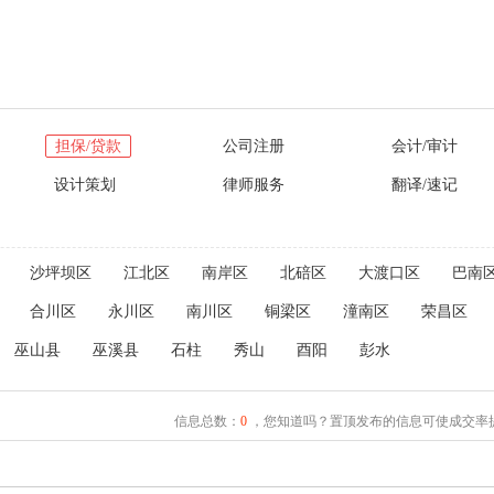
担保/贷款
公司注册
会计/审计
设计策划
律师服务
翻译/速记
沙坪坝区
江北区
南岸区
北碚区
大渡口区
巴南
合川区
永川区
南川区
铜梁区
潼南区
荣昌区
巫山县
巫溪县
石柱
秀山
酉阳
彭水
信息总数：
0
，您知道吗？置顶发布的信息可使成交率提