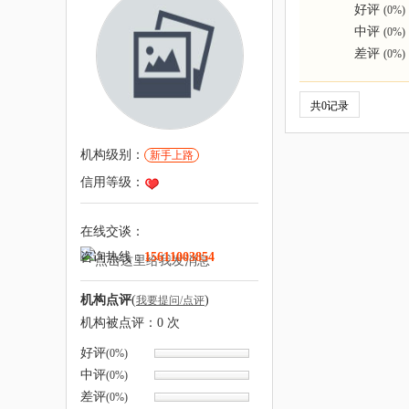
好评
(0%)
中评
(0%)
差评
(0%)
共0记录
机构级别：
新手上路
信用等级：
在线交谈：
咨询热线：
15611003854
机构点评
(
)
我要提问/点评
机构被点评：
0
次
好评
(0%)
中评
(0%)
差评
(0%)